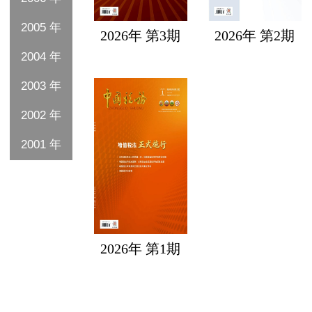
2005 年
2026年 第3期
2026年 第2期
2004 年
2003 年
2002 年
2001 年
2000 年
1999 年
1998 年
2026年 第1期
1997 年
1996 年