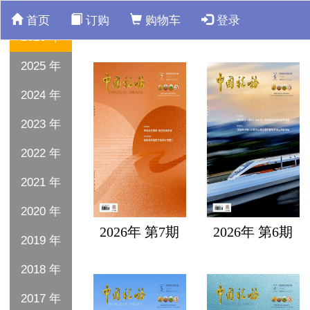
首页
订购
购物车
登录
2026 年
2025 年
2024 年
2023 年
2022 年
2021 年
2020 年
2026年 第7期
2026年 第6期
2019 年
2018 年
2017 年