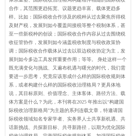
合作，其范围更趋拓宽、议题更趋丰富、载体更趋多
样。比如：国际税收合作涉及的税种从过去聚焦所得税
及财产税，发展到如今覆盖间接税等整个税制体系，甚
至一些新税种的创设；国际税收合作内容从过去围绕税
收征管协作，发展到如今涵盖税收制度与税收政策协
调；国际税收合作载体从过去以双边税收协定为主，发
展到如今多边工具发挥重要作用；等等。 身处这样一个
既充满变化与挑战、又遍布机遇与曙光的时代，我们需
要进一步思考，究竟应该形成什么样的国际税收规则体
系，或者构建什么样的国际税收治理格局？更具体地
说，其目标原则、价值理念、主体客体、路径方法、载
体方案是什么？为此，本刊将在2025 年推出以“构建国
际税收治理新格局”为主题的系列连载文章，特邀请国
际税收领域知名专家学者、实务界人士共享新机遇、共
话新挑战、共探新目标、共寻新路径，以期为优化国际
税收治理格局、完善国际税收规则体系、加强国际税收