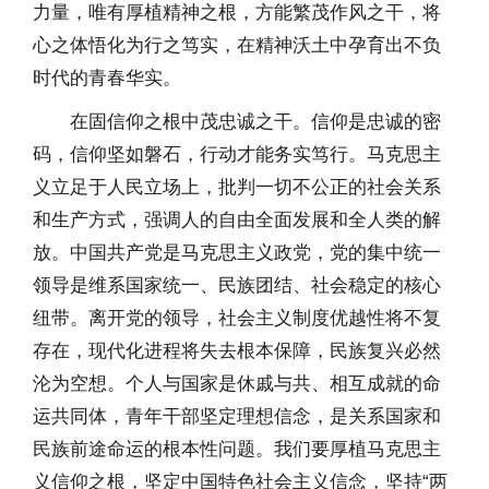
力量，唯有厚植精神之根，方能繁茂作风之干，将
心之体悟化为行之笃实，在精神沃土中孕育出不负
时代的青春华实。
在固信仰之根中茂忠诚之干。
信仰是忠诚的密
码，信仰坚如磐石，行动才能务实笃行。马克思主
义立足于人民立场上，批判一切不公正的社会关系
和生产方式，强调人的自由全面发展和全人类的解
放。中国共产党是马克思主义政党，党的集中统一
领导是维系国家统一、民族团结、社会稳定的核心
纽带。离开党的领导，社会主义制度优越性将不复
存在，现代化进程将失去根本保障，民族复兴必然
沦为空想。个人与国家是休戚与共、相互成就的命
运共同体，青年干部坚定理想信念，是关系国家和
民族前途命运的根本性问题。我们要厚植马克思主
义信仰之根，坚定中国特色社会主义信念，坚持“两