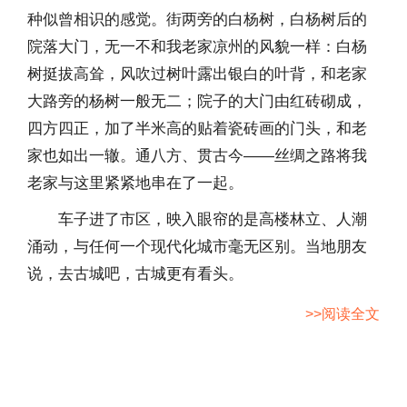
种似曾相识的感觉。街两旁的白杨树，白杨树后的
院落大门，无一不和我老家凉州的风貌一样：白杨
树挺拔高耸，风吹过树叶露出银白的叶背，和老家
大路旁的杨树一般无二；院子的大门由红砖砌成，
四方四正，加了半米高的贴着瓷砖画的门头，和老
家也如出一辙。通八方、贯古今——丝绸之路将我
老家与这里紧紧地串在了一起。
车子进了市区，映入眼帘的是高楼林立、人潮
涌动，与任何一个现代化城市毫无区别。当地朋友
说，去古城吧，古城更有看头。
>>阅读全文