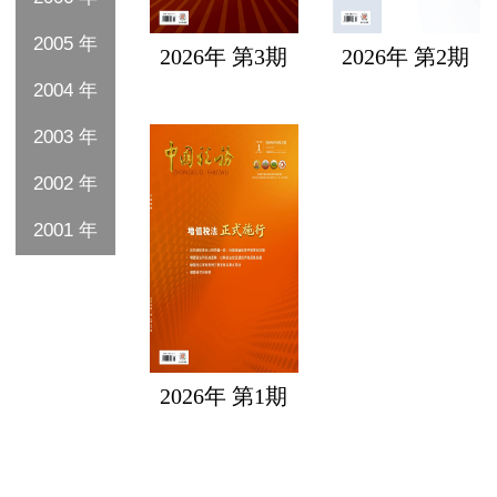
2005 年
2026年 第3期
2026年 第2期
2004 年
2003 年
2002 年
2001 年
2000 年
1999 年
1998 年
2026年 第1期
1997 年
1996 年