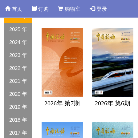
首页
订购
购物车
登录
2026 年
2025 年
2024 年
2023 年
2022 年
2021 年
2020 年
2026年 第7期
2026年 第6期
2019 年
2018 年
2017 年